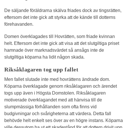
De säljande föräldrarna skälva friades dock av tingsrätten,
eftersom det inte gick att styrka att de kände till dotterns
förehavanden.
Domen överklagades till Hovrätten, som friade kvinnan
helt. Eftersom det inte gick att visa att det slutgiltiga priset
hamnade över marknadsvärdet så ansågs inte de
slutgiltiga köparna ha lidit någon skada.
Riksåklagaren tog upp fallet
Men fallet slutade inte med hovrättens ändrade dom.
Köparna överklagade genom riksåklagaren och ärendet
togs upp även i Högsta Domstolen. Riksåklagaren
motiverade överklagandet med att hänvisa till de
slumpmässiga förhållanden som ofta finns vid
budgivningar och svårigheterna att värdera. Detta fall
behövde helt enkelt ses över av en högre instans. Köparna
ville dessutom ha ut ett skadestånd för att dottern drivit upp