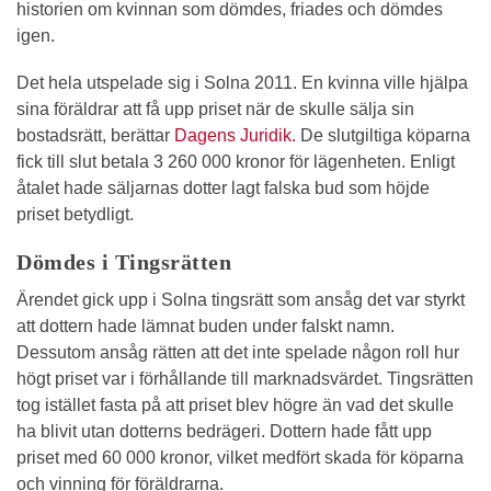
historien om kvinnan som dömdes, friades och dömdes
igen.
Det hela utspelade sig i Solna 2011. En kvinna ville hjälpa
sina föräldrar att få upp priset när de skulle sälja sin
bostadsrätt, berättar
Dagens Juridik.
De slutgiltiga köparna
fick till slut betala 3 260 000 kronor för lägenheten. Enligt
åtalet hade säljarnas dotter lagt falska bud som höjde
priset betydligt.
Dömdes i Tingsrätten
Ärendet gick upp i Solna tingsrätt som ansåg det var styrkt
att dottern hade lämnat buden under falskt namn.
Dessutom ansåg rätten att det inte spelade någon roll hur
högt priset var i förhållande till marknadsvärdet. Tingsrätten
tog istället fasta på att priset blev högre än vad det skulle
ha blivit utan dotterns bedrägeri. Dottern hade fått upp
priset med 60 000 kronor, vilket medfört skada för köparna
och vinning för föräldrarna.