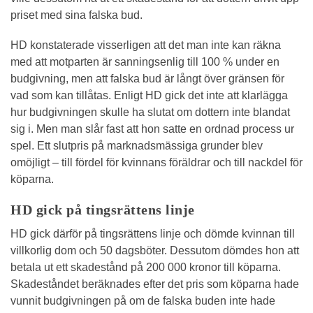
priset med sina falska bud.
HD konstaterade visserligen att det man inte kan räkna
med att motparten är sanningsenlig till 100 % under en
budgivning, men att falska bud är långt över gränsen för
vad som kan tillåtas. Enligt HD gick det inte att klarlägga
hur budgivningen skulle ha slutat om dottern inte blandat
sig i. Men man slår fast att hon satte en ordnad process ur
spel. Ett slutpris på marknadsmässiga grunder blev
omöjligt – till fördel för kvinnans föräldrar och till nackdel för
köparna.
HD gick på tingsrättens linje
HD gick därför på tingsrättens linje och dömde kvinnan till
villkorlig dom och 50 dagsböter. Dessutom dömdes hon att
betala ut ett skadestånd på 200 000 kronor till köparna.
Skadeståndet beräknades efter det pris som köparna hade
vunnit budgivningen på om de falska buden inte hade