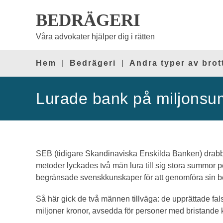
BEDRÄGERI
Våra advokater hjälper dig i rätten
Hem
Bedrägeri
Andra typer av brot
Lurade bank på miljonsu
SEB (tidigare Skandinaviska Enskilda Banken) drabba
metoder lyckades två män lura till sig stora summor
begränsade svenskkunskaper för att genomföra sin b
Så här gick de två männen tillväga: de upprättade fals
miljoner kronor, avsedda för personer med bristande k