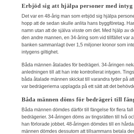
Erbjöd sig att hjälpa personer med intyg
Det var en 48-årig man som erbjöd sig hjälpa perso
hopp att de sedan skulle anlita hans byggföretag. Ha
namn utan att de själva visste om det. Med hjälp av
den andre mannen, en 34-åring som vid tillfället var 
banken sammanlagt över 1,5 miljoner kronor som inte ha
intygens giltighet.
Båda männen åtalades för bedrägeri. 34-åringen neka
anledningen till att han inte kontrollerat intygen. T
båda åtalade männen skickat till varandra tyder på a
var bedrägerierna upplagda på ett sätt att det behö
Båda männen döms för bedrägeri till fän
Båda männen dömdes därför till fängelse för flera fall 
bedrägerier. 34-åringen döms av tingsrätten till två och 
han förlorade jobbet. 48-åringen dömdes till en hårda
männen dömdes dessutom att tillsammans betala d