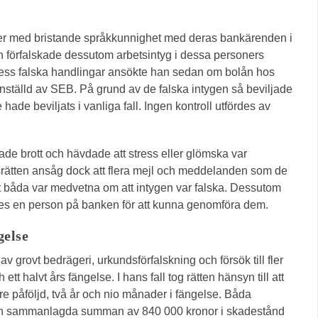
ner med bristande språkkunnighet med deras bankärenden i
n förfalskade dessutom arbetsintyg i dessa personers
 dess falska handlingar ansökte han sedan om bolån hos
anställd av SEB. På grund av de falska intygen så beviljade
de beviljats i vanliga fall. Ingen kontroll utfördes av
de brott och hävdade att stress eller glömska var
ingsrätten ansåg dock att flera mejl och meddelanden som de
tt båda var medvetna om att intygen var falska. Dessutom
vdes en person på banken för att kunna genomföra dem.
gelse
av grovt bedrägeri, urkundsförfalskning och försök till fler
ett halvt års fängelse. I hans fall tog rätten hänsyn till att
re påföljd, två år och nio månader i fängelse. Båda
en sammanlagda summan av 840 000 kronor i skadestånd