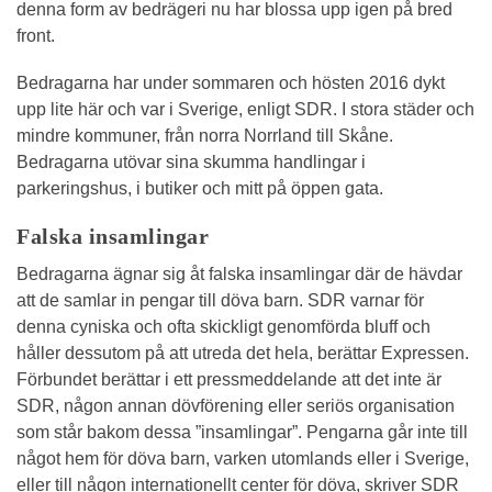
denna form av bedrägeri nu har blossa upp igen på bred
front.
Bedragarna har under sommaren och hösten 2016 dykt
upp lite här och var i Sverige, enligt SDR. I stora städer och
mindre kommuner, från norra Norrland till Skåne.
Bedragarna utövar sina skumma handlingar i
parkeringshus, i butiker och mitt på öppen gata.
Falska insamlingar
Bedragarna ägnar sig åt falska insamlingar där de hävdar
att de samlar in pengar till döva barn. SDR varnar för
denna cyniska och ofta skickligt genomförda bluff och
håller dessutom på att utreda det hela, berättar Expressen.
Förbundet berättar i ett pressmeddelande att det inte är
SDR, någon annan dövförening eller seriös organisation
som står bakom dessa ”insamlingar”. Pengarna går inte till
något hem för döva barn, varken utomlands eller i Sverige,
eller till någon internationellt center för döva, skriver SDR